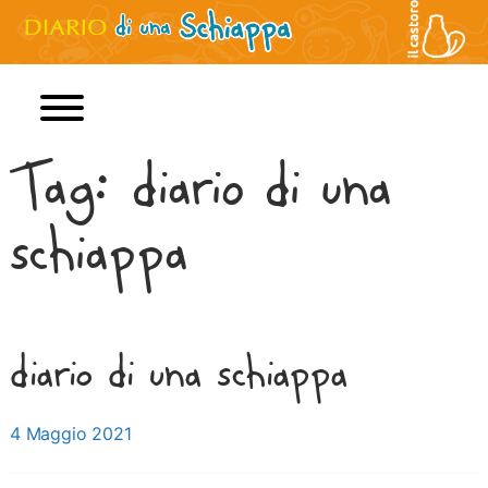
Tag:
diario di una
Home
schiappa
Jeff Kinney
Libri
diario di una schiappa
Film
Posted on
4 Maggio 2021
Personaggi