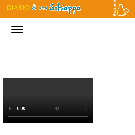
Home
Jeff Kinney
Libri
Film
Personaggi