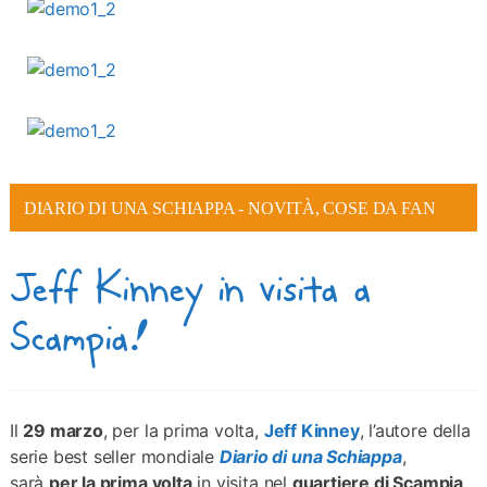
DIARIO DI UNA SCHIAPPA - NOVITÀ, COSE DA FAN
Jeff Kinney in visita a
Scampia!
Il
29 marzo
, per la prima volta,
Jeff Kinney
, l’autore della
serie best seller mondiale
Diario di una Schiappa
,
sarà
per la prima volta
in visita nel
quartiere di Scampia
.