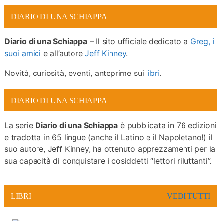
Giochi
DIARIO DI UNA SCHIAPPA
Scuole
Diario di una Schiappa
– Il sito ufficiale dedicato a
Greg, i
suoi amici
e all’autore
Jeff Kinney
.
Novità, curiosità, eventi, anteprime sui
libri
.
DIARIO DI UNA SCHIAPPA
La serie
Diario di una Schiappa
è pubblicata in 76 edizioni
e tradotta in 65 lingue (anche il Latino e il Napoletano!) il
suo autore, Jeff Kinney, ha ottenuto apprezzamenti per la
sua capacità di conquistare i cosiddetti “lettori riluttanti”.
LIBRI
VEDI TUTTI