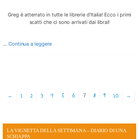
Greg è atterrato in tutte le librerie d’Italia! Ecco i primi
scatti che ci sono arrivati dai librai!
…
Continua a leggere
←
1
2
3
4
5
6
7
8
9
10
→
LA VIGNETTA DELLA SETTIMANA – DIARIO DI UNA
SCHIAPPA