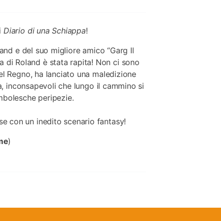
i
Diario di una Schiappa
!
oland e del suo migliore amico “Garg Il
di Roland è stata rapita! Non ci sono
del Regno, ha lanciato una maledizione
rla, inconsapevoli che lungo il cammino si
ambolesche peripezie.
e con un inedito scenario fantasy!
me
)