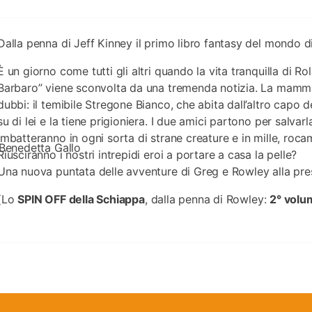
Dalla penna di Jeff Kinney il primo libro fantasy del mondo d
È un giorno come tutti gli altri quando la vita tranquilla di R
Barbaro” viene sconvolta da una tremenda notizia. La mamma 
dubbi: il temibile Stregone Bianco, che abita dall’altro capo 
su di lei e la tiene prigioniera. I due amici partono per salva
imbatteranno in ogni sorta di strane creature e in mille, roc
Benedetta Gallo
Riusciranno i nostri intrepidi eroi a portare a casa la pelle?
Una nuova puntata delle avventure di Greg e Rowley alla pres
(Lo
SPIN OFF della Schiappa
, dalla penna di Rowley:
2° volu