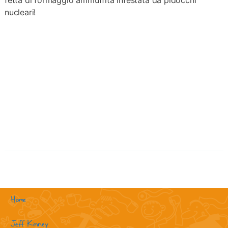
nucleari!
Home
Jeff Kinney