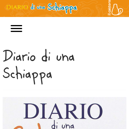
Diario di una
Home
Schiappa
Jeff Kinney
Libri
Film
Personaggi